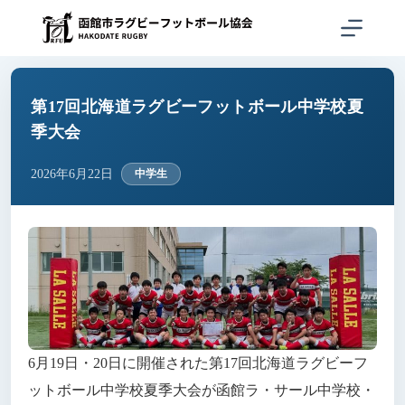
コ
ン
テ
ン
ツ
へ
第17回北海道ラグビーフットボール中学校夏
ス
季大会
キ
ッ
2026年6月22日
中学生
プ
6月19日・20日に開催された第17回北海道ラグビーフ
ットボール中学校夏季大会が函館ラ・サール中学校・