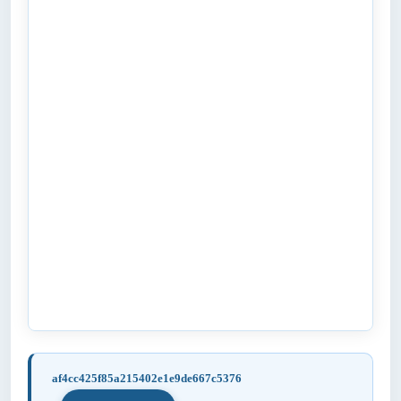
af4cc425f85a215402e1e9de667c5376