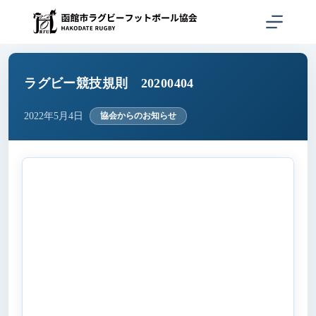
コ
ン
テ
ン
ツ
へ
ラグビー競技規則 20200404
ス
キ
2022年5月4日
協会からのお知らせ
ッ
プ