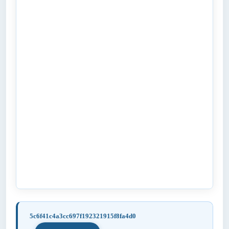
5c6f41c4a3cc697f192321915f8fa4d0