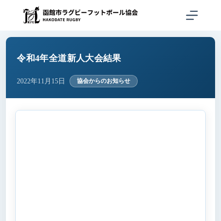
コ
ン
テ
ン
ツ
へ
令和4年全道新人大会結果
ス
キ
2022年11月15日
協会からのお知らせ
ッ
プ