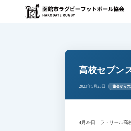
コ
ン
テ
ン
ツ
へ
ス
キ
ッ
プ
高校セブン
2023年5月23日
協会からの
4月29日 ラ・サール