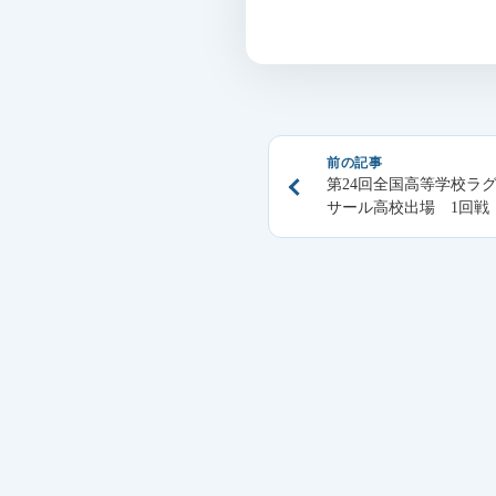
投
前の記事
稿
第24回全国高等学校ラ
ナ
サール高校出場 1回戦
ビ
ゲ
ー
シ
ョ
ン