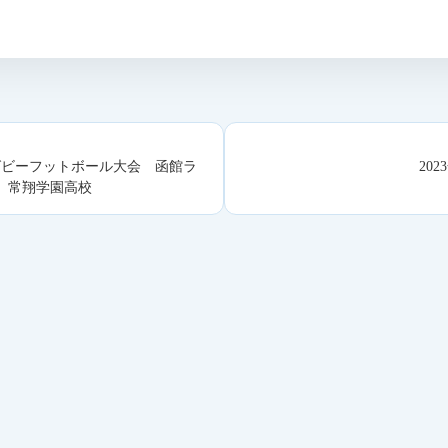
グビーフットボール大会 函館ラ
20
 常翔学園高校