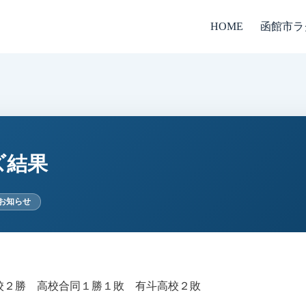
函館市ラ
HOME
ズ結果
お知らせ
高校２勝 高校合同１勝１敗 有斗高校２敗