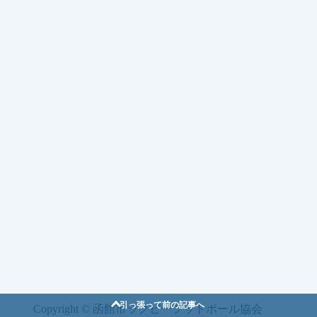
引っ張って前の記事へ
Copyright © 函館市ラグビーフットボール協会