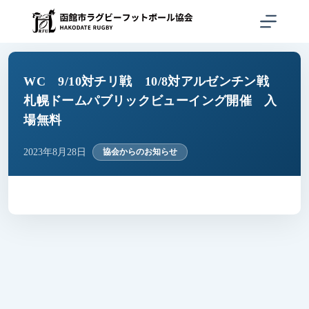
コ
ン
テ
ン
ツ
へ
WC 9/10対チリ戦 10/8対アルゼンチン戦
ス
札幌ドームパブリックビューイング開催 入
キ
場無料
ッ
プ
2023年8月28日
協会からのお知らせ