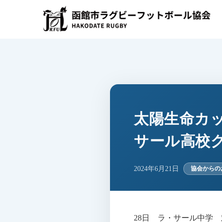
コ
ン
テ
ン
ツ
へ
ス
キ
ッ
プ
太陽生命カッ
サール高校
2024年6月21日
協会からの
28日 ラ・サール中学 