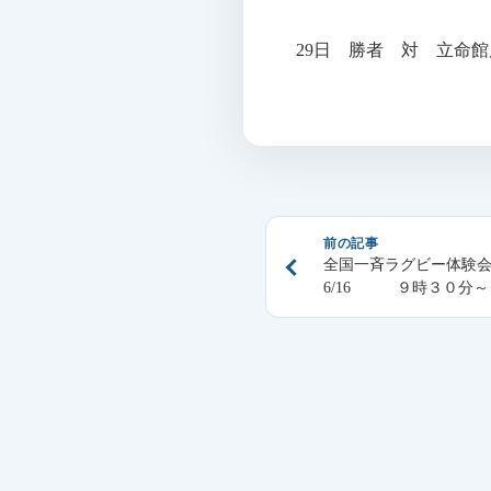
29日 勝者 対 立命館
投
前の記事
稿
全国一斉ラグビー体験
ナ
6/16 ９時３０分～
ビ
ゲ
ー
シ
ョ
ン