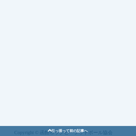
引っ張って前の記事へ
Copyright © 函館市ラグビーフットボール協会