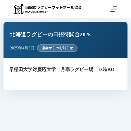
コ
ン
テ
ン
ツ
へ
北海道ラグビーの日招待試合2025
ス
キ
2025年4月3日
協会からのお知らせ
ッ
プ
早稲田大学対慶応大学 月寒ラグビー場 13時KO